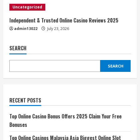
Uncategorized
Independent & Trusted Online Casino Reviews 2025
admin13022
July 23, 2026
SEARCH
SEARCH
RECENT POSTS
Top Online Casino Bonus Offers 2025 Claim Your Free
Bonuses
Top Online Casinos Malaysia Asia Biggest Online Slot