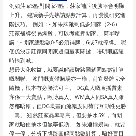
例如莊家5點對閒家4點，莊家補牌後勝率會明顯
上升。 建議新手先熟讀點數計算，再慢慢研究進
階技巧。 例如：- 如果牌靴剩低多細牌（2-6），
莊家補牌後易爆煲，可以考慮押閒家。 簡單嚟
講：- 閒家總點數0-5必須補牌，6或7就停牌。 呢
個係決定莊家同閒家邊個贏嘅關鍵，唔明嘅話隨
時輸到喊。
想最大化收益，就要識解讀牌路圖解同點數計算
嘅關聯。 澳門嘅實體賭場亦一樣，荷官發牌完全
隨機，根本冇必勝法可言。 DG真人嘅直播質素
亦係一大賣點，歐博真人、WM真人同SA真人雖
然都唔錯，但DG嘅畫面流暢度同荷官互動性更勝
一籌。 雖然莊家贏率略高，但要抽水5%，而閒
家就唔使抽水但贏率低啲。 如果連輸幾局，就要
停一停，分析下牌路圖解同點數計算，唔好盲目