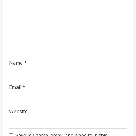
a
d
i
n
g
Name
*
Email
*
Website
Save my name, email, and website in this