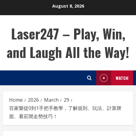
Skip
August 8, 2026
to
content
Laser247 – Play, Win,
and Laugh All the Way!
WATCH
Home
2026
March
29
百家樂從0到1手把手教學，了解規則、玩法、計算牌
面、看莊閒走勢技巧！