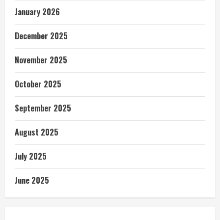
January 2026
December 2025
November 2025
October 2025
September 2025
August 2025
July 2025
June 2025