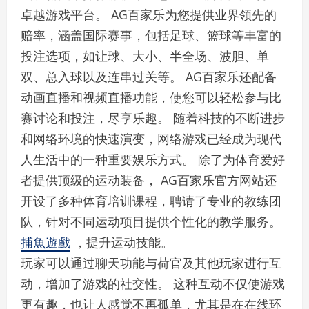
卓越游戏平台。 AG百家乐为您提供业界领先的
赔率，涵盖国际赛事，包括足球、篮球等丰富的
投注选项，如让球、大小、半全场、波胆、单
双、总入球以及连串过关等。 AG百家乐还配备
动画直播和视频直播功能，使您可以轻松参与比
赛讨论和投注，尽享乐趣。 随着科技的不断进步
和网络环境的快速演变，网络游戏已经成为现代
人生活中的一种重要娱乐方式。 除了为体育爱好
者提供顶级的运动装备， AG百家乐官方网站还
开设了多种体育培训课程，聘请了专业的教练团
队，针对不同运动项目提供个性化的教学服务。
捕魚遊戲
，提升运动技能。
玩家可以通过聊天功能与荷官及其他玩家进行互
动，增加了游戏的社交性。 这种互动不仅使游戏
更有趣，也让人感觉不再孤单，尤其是在在线环