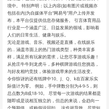
境中。 特别声明：以上内容(如有图片或视频亦
包括在内)为自媒体平台“网易号”用户上传并发
布，本平台仅提供信息存储服务。 引言体育用品
行业是一个涵盖广泛、日益发展的领域，影响着
人们的日常生活、健康与娱乐。
无论是游戏、音乐、视频还是直播，在线娱乐
的… 涵盖市面上的热门游戏类型，种类丰富多
样，满足所有玩家的需求，让您尽享游戏乐趣！
从抢庄牛牛到龙虎斗，多种棋牌游戏任您挑选，
与好友相约竞技，体验游戏带来的生活改变。
令你惊讶的还有纸牌中10、J、Q、k在百家乐实
际值计为零。 例如，手中牌数分别为4-9-5，则
总点数为8或18-10。 尽管每一次游戏的结果都是
随即或是说相互独立的，但总的来说，会趋向一
个预期值，或称假设回扣。 这也就导致，尽管短