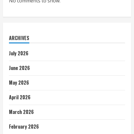
No comments to show.
ARCHIVES
July 2026
June 2026
May 2026
April 2026
March 2026
February 2026