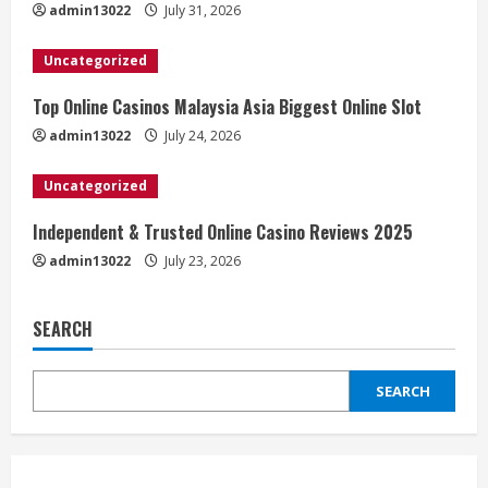
admin13022
July 31, 2026
Uncategorized
Top Online Casinos Malaysia Asia Biggest Online Slot
admin13022
July 24, 2026
Uncategorized
Independent & Trusted Online Casino Reviews 2025
admin13022
July 23, 2026
SEARCH
SEARCH