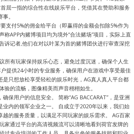
是全球首屈一指的综合性在线娱乐平台，凭借其在赞助和服务
赛事。
要支付5%的佣金给平台（即赢得的金额会扣除5%作为
声称APP内赌博项目均为境外“合法赌场”项目，实际上直
告诉记者,他们在对以叶某为首的赌博团伙进行审查深挖
建议所有玩家保持娱乐心态，避免过度沉迷，确保个人生
客户提供24小时的专业服务，确保用户在游戏中享受最佳
还是只想放松享受轻松的娱乐时光，AG真人真人平台都
戏体验的流畅，图像精美而声音栩栩如生。
用户的信息安全。 简称“AG BACCARAT”，是亚洲
业内的领军企业之一。 自成立于2020年以来，我们始
越的服务质量，以满足不同玩家的娱乐需求。 AG百家
 玩家通过平台的高清视频流可以清晰地看到荷官发牌的
为经过专业培训的工作人员，具备出色的服务技能和职业