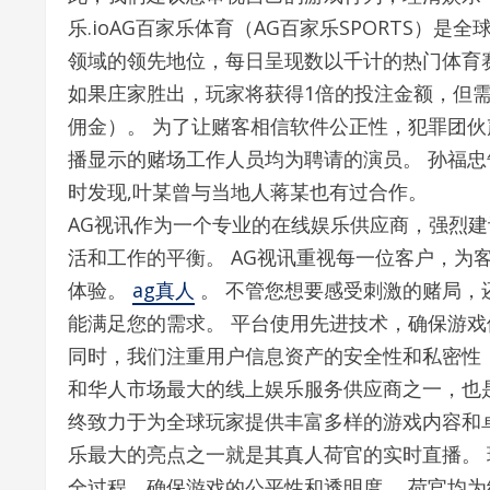
乐.ioAG百家乐体育（AG百家乐SPORTS）
领域的领先地位，每日呈现数以千计的热门体育
如果庄家胜出，玩家将获得1倍的投注金额，但需
佣金）。 为了让赌客相信软件公正性，犯罪团伙
播显示的赌场工作人员均为聘请的演员。 孙福忠
时发现,叶某曾与当地人蒋某也有过合作。
AG视讯作为一个专业的在线娱乐供应商，强烈
活和工作的平衡。 AG视讯重视每一位客户，为
体验。
ag真人
。 不管您想要感受刺激的赌局，
能满足您的需求。 平台使用先进技术，确保游
同时，我们注重用户信息资产的安全性和私密性，确保
和华人市场最大的线上娱乐服务供应商之一，也是
终致力于为全球玩家提供丰富多样的游戏内容和卓
乐最大的亮点之一就是其真人荷官的实时直播。
全过程，确保游戏的公平性和透明度。 荷官均