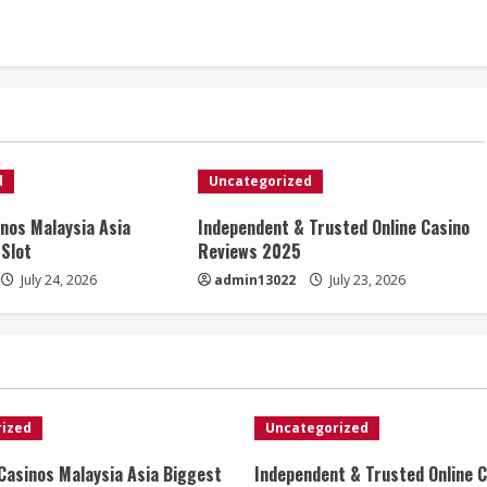
d
Uncategorized
inos Malaysia Asia
Independent & Trusted Online Casino
 Slot
Reviews 2025
July 24, 2026
admin13022
July 23, 2026
ized
Uncategorized
 Casinos Malaysia Asia Biggest
Independent & Trusted Online 