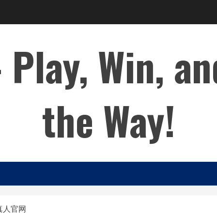
 Play, Win, an
the Way!
真人官网