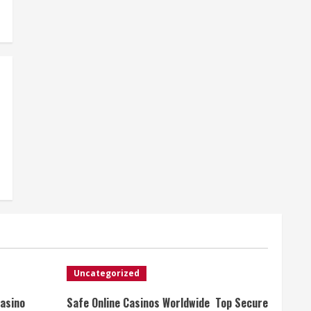
Uncategorized
Casino
Safe Online Casinos Worldwide ️ Top Secure