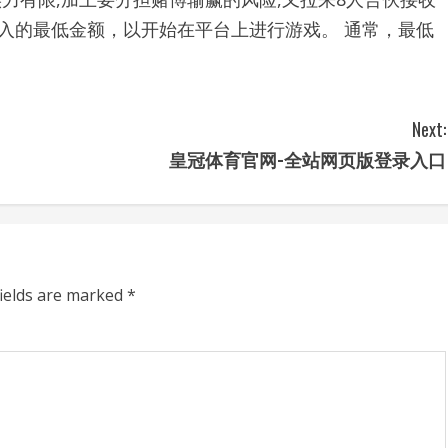
入的最低金额，以开始在平台上进行游戏。 通常，最低
Next:
皇冠体育官网-全站网页版登录入口
fields are marked
*