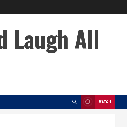
d Laugh All
WATCH